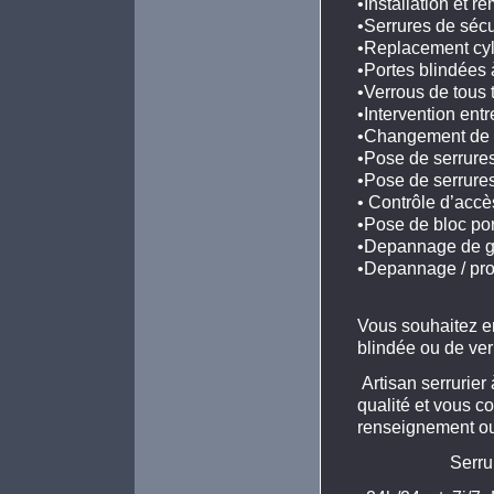
•Installation et
•Serrures de séc
•Replacement cy
•Portes blindée
•Verrous de tou
•Intervention en
•Changement de 
•Pose de serrure
•Pose de serrure
• Contrôle d’ac
•Pose de bloc p
•Depannage de g
•Depannage / pr
Vous souhaitez en
blindée ou de ver
Artisan serrurier
qualité et vous co
renseignement ou 
Serru