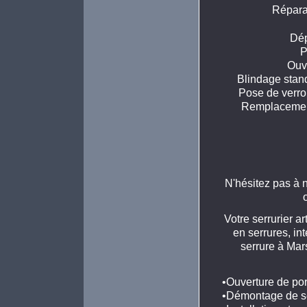
Réparat
Dép
P
Ouv
Blindage stand
Pose de verrou
Remplacement
N'hésitez pas à 
Votre serrurier a
en serrures, in
serrure à Mar
•Ouverture de p
•Démontage de s